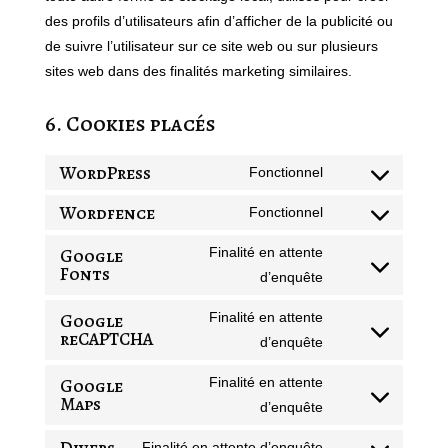
des profils d’utilisateurs afin d’afficher de la publicité ou
de suivre l’utilisateur sur ce site web ou sur plusieurs
sites web dans des finalités marketing similaires.
6. Cookies placés
WordPress
Fonctionnel
Consent
Wordfence
to
Fonctionnel
Consent
service
to
Google
Finalité en attente
wordpress
Fonts
service
Consent
d’enquête
wordfence
to
Google
Finalité en attente
service
reCAPTCHA
Consent
d’enquête
google-
to
fonts
Google
Finalité en attente
service
Maps
Consent
d’enquête
google-
to
recaptcha
Divers
Finalité en attente d’enquête